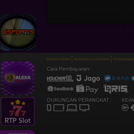
PERATURAN
KEBIJAKAN PRIVASI
PERMAINAN
Cara Pembayaran :
DUKUNGAN PERANGKAT :
KEAM