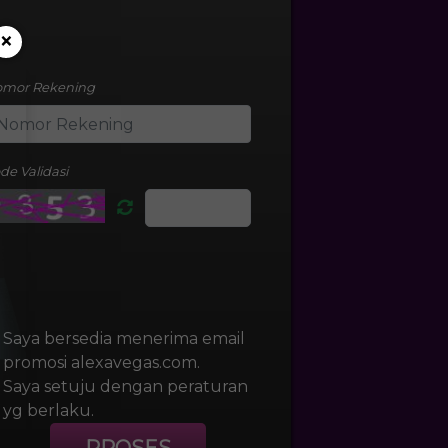
×
mor Rekening
de Validasi
Saya bersedia menerima email
promosi alexavegas.com.
Saya setuju dengan peraturan
yg berlaku.