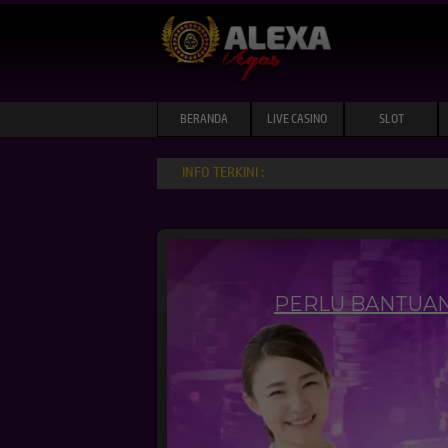
BERANDA
LIVE CASINO
SLOT
INFO TERKINI :
PERLU BANTUA