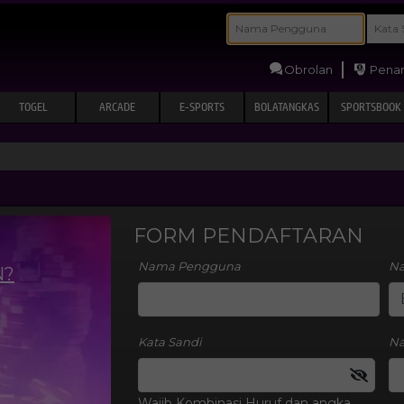
Obrolan
Penar
TOGEL
ARCADE
E-SPORTS
BOLATANGKAS
SPORTSBOOK
Lin
FORM PENDAFTARAN
Nama Pengguna
N
N?
Kata Sandi
Na
Wajib Kombinasi Huruf dan angka